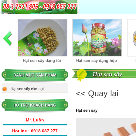
 túi
Hạt sen sấy dạng hộp
Hạt sen sấy 500g
Hạt sen sấy
DANH MỤC SẢN PHẨM
Hạt sen sấy
Hạt sen sấy các loại
<< Quay lại
HỖ TRỢ KHÁCH HÀNG
Hạt sen sấy
Mr. Luôn
Hotline : 0918 687 277