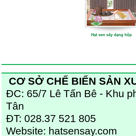
Hạt sen sấy
Hạt sen sấy dạng hộp
CƠ SỞ CHẾ BIẾN SẢN X
ĐC: 65/7 Lê Tấn Bê - Khu p
Hạt sen sấy 500g
Tân
ĐT: 028.37 521 805
Website:
hatsensay.com