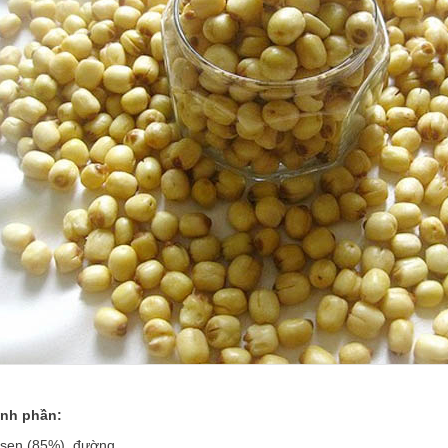
nh phần:
 sen (85%), đường.