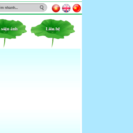
 viện ảnh
Liên hệ