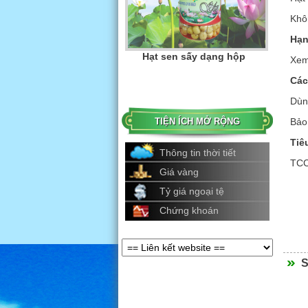
Khô
Hạn
Hạt sen sấy
Xem
Các
Dùn
TIỆN ÍCH MỞ RỘNG
Bảo
Tiê
Thông tin thời tiết
TCC
Giá vàng
Tỷ giá ngoại tệ
Chứng khoán
Hạt sen sấy
S