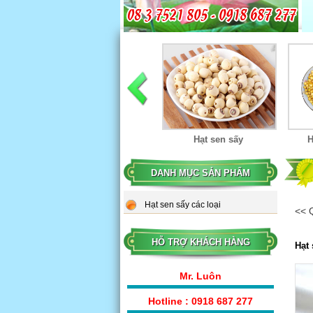
Hạt sen sấy
Hạt sen sấy
Hạt sen sấy 500g
H
DANH MỤC SẢN PHẨM
Hạt sen sấy dạng túi
Hạt sen sấy các loại
<< 
HỖ TRỢ KHÁCH HÀNG
Hạt 
Mr. Luôn
Hotline : 0918 687 277