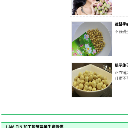
干莲子
從醫學
不僅是
提示蓮
正在蓮
什麼不
500克干莲子
LAM TIN 加工設施
農業生產提供