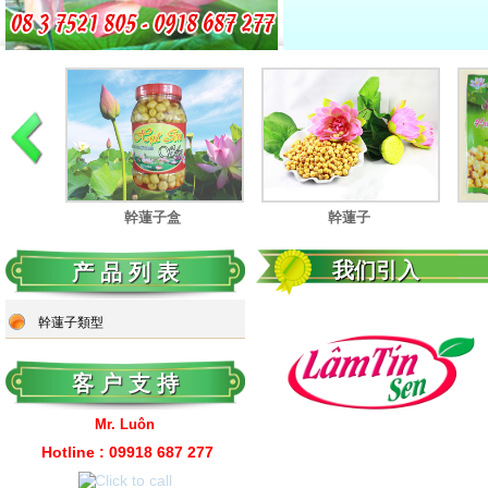
幹蓮子
幹蓮子
我们引入
产 品 列 表
幹蓮子
幹蓮子類型
客 户 支 持
Mr. Luôn
Hotline : 09
918 687 277