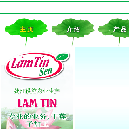
主 页
介 绍
产 品