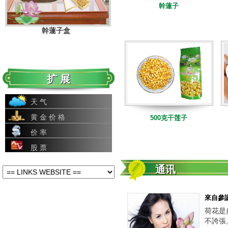
幹蓮子
幹蓮子盒
扩 展
天 气
黄 金 价 格
500克干莲子
价 率
股 票
幹蓮子
通讯
來自參
荷花是
不誇張